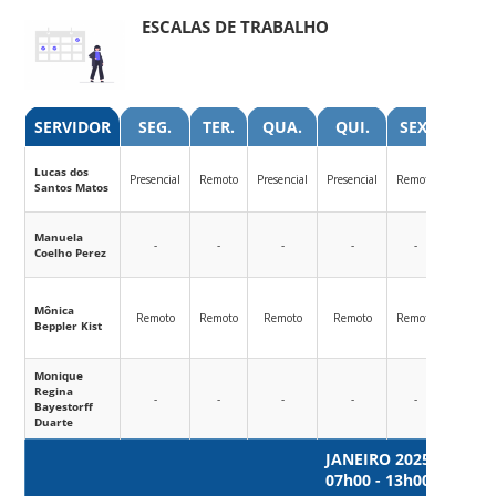
ESCALAS DE TRABALHO
SERVIDOR
SEG.
TER.
QUA.
QUI.
SEX.
l.matos
Lucas dos
Presencial
Remoto
Presencial
Presencial
Remoto
Chat: @
Santos Matos
Ramal: 
manuela
Manuela
-
-
-
-
-
Chat: 
Coelho Perez
Ramal: 
monica.
Mônica
Remoto
Remoto
Remoto
Remoto
Remoto
Chat: @
Beppler Kist
Ramal: 
Monique
monique
Regina
-
-
-
-
-
Chat: @
Bayestorff
Ramal: 
Duarte
JANEIRO 2025
07h00 - 13h00