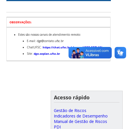
OBSERVAÇÕES:
Estes são nossos canais de atendimento remoto:
E-mail: dge@contato.ufsc.br
ChatUFSC:
https://chat.ufsc.br/channel/CGE.SEPLAN
Site:
dge.seplan.ufsc.br
Acesso rápido
Gestão de Riscos
Indicadores de Desempenho
Manual de Gestão de Riscos
PDI