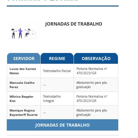
JORNADAS DE TRABALHO
SERVIDOR
REGIME
OBSERVAÇÃO
Lucas dos Santos
Portaria Normativa nº
Teletrabalho Parcial
Matos
470/2023/GR
Manuela Coelho
Afastamento para pós-
---
Perez
graduação
Mônica Beppler
Teletrabalho
Portaria Normativa nº
Kist
Integral
470/2023/GR
Monique Regina
Afastamento para pós-
---
Bayestorff Duarte
graduação
JORNADAS DE TRABALHO