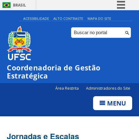
BRASIL
Simplifique!
ACESSIBILIDADE
ALTO CONTRASTE
MAPA DO SITE
Comunica BR
Participe
Acesso à informação
Legislação
Coordenadoria de Gestão
Canais
Estratégica
Área Restrita
Administradores do Site
MENU
Jornadas e Escalas