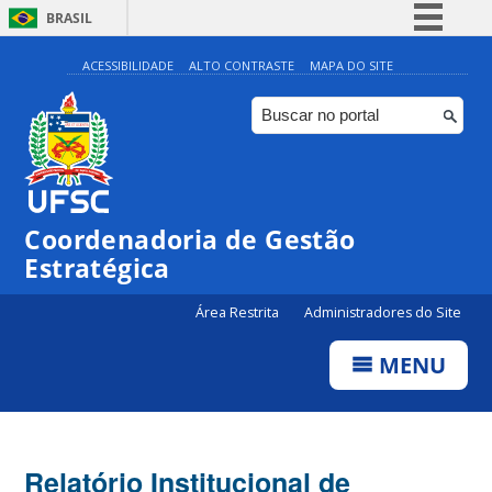
BRASIL
Simplifique!
ACESSIBILIDADE
ALTO CONTRASTE
MAPA DO SITE
Comunica BR
Participe
Acesso à informação
Legislação
Coordenadoria de Gestão
Canais
Estratégica
Área Restrita
Administradores do Site
MENU
Relatório Institucional de