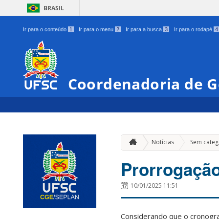
BRASIL
Ir para o conteúdo
1
Ir para o menu
2
Ir para a busca
3
Ir para o rodapé
4
Coordenadoria de G
Notícias
Sem categ
Prorrogação
10/01/2025 11:51
Considerando que o cronogra