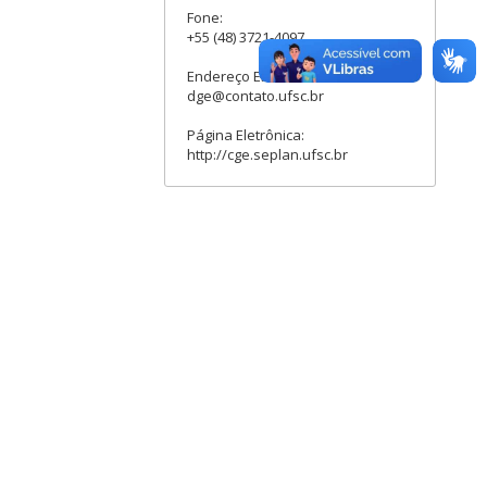
Fone:
+55 (48) 3721-4097
Endereço Eletrônico:
dge@contato.ufsc.br
Página Eletrônica:
http://cge.seplan.ufsc.br